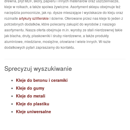
drewna, płyt MDF, skóry, papieru i innych materiałów oraz uszczelniacze,
kleje w rolkach, a także spoiwa żywiczne. Asortyment sklepu obejmuje też
narzędzia pomocnicze, jak np. dysze mieszające i wyciskacze do kleju oraz
rozmaite
artykuły szlifierskie
i ścierne. Oferowane przez nas kleje to jeden z
potrzebnych dodatków, które polecamy zakupić do wyrobów z naszego
asortymentu. Nasza oferta obejmuje m.in. wyroby ze stali nierdzewnej takie
jak blacha, druty, płaskowniki i śruby nierdzewne, a także produkty
aluminiowe, miedziane, mosiężne, ołowiane i wiele innych. W razie
dodatkowych pytań zapraszamy do kontaktu.
Sprecyzuj wyszukiwanie
Kleje do betonu i ceramiki
Kleje do gumy
Kleje do metali
Kleje do plastiku
Kleje uniwersalne