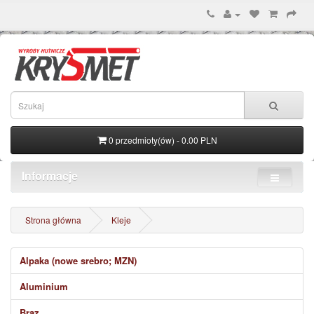
0 przedmioty(ów) - 0.00 PLN
Informacje
Strona główna
Kleje
Alpaka (nowe srebro; MZN)
Aluminium
Brąz