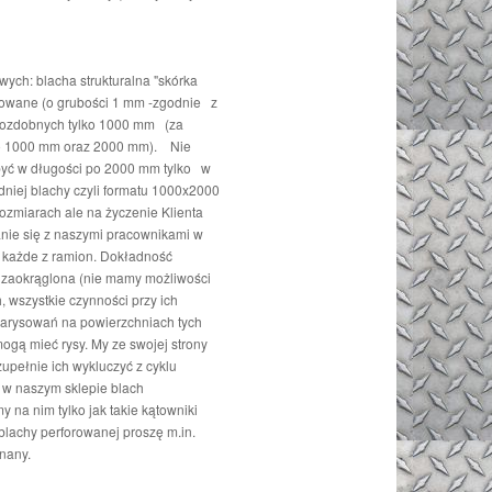
wych: blacha strukturalna "skórka
rowane (o grubości 1 mm -zgodnie z
w ozdobnych tylko 1000 mm (za
 to 1000 mm oraz 2000 mm). Nie
być w długości po 2000 mm tylko w
niej blachy czyli formatu 1000x2000
zmiarach ale na życzenie Klienta
nie się z naszymi pracownikami w
 każde z ramion. Dokładność
ko zaokrąglona (nie mamy możliwości
, wszystkie czynności przy ich
zarysowań na powierzchniach tych
gą mieć rysy. My ze swojej strony
zupełnie ich wykluczyć z cyklu
 w naszym sklepie blach
 na nim tylko jak takie kątowniki
blachy perforowanej proszę m.in.
ątownik ma zostać wykonany.