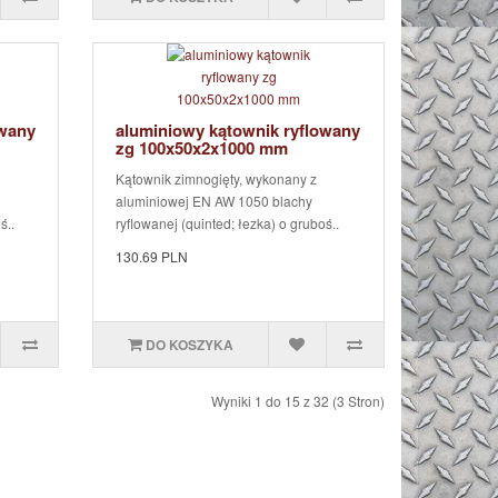
owany
aluminiowy kątownik ryflowany
zg 100x50x2x1000 mm
Kątownik zimnogięty, wykonany z
aluminiowej EN AW 1050 blachy
ś..
ryflowanej (quinted; łezka) o gruboś..
130.69 PLN
DO KOSZYKA
Wyniki 1 do 15 z 32 (3 Stron)