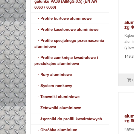
gatunku PA38 (AlMgSi0,5) (EN AW
6063 / 6060)
- Profile burtowe aluminiowe
alum
zg 
- Profile kasetonowe aluminiowe
Kątow
- Profile specjalnego przeznaczenia
alumi
aluminiowe
ryflow
149.3
- Profile zamknięte kwadratowe i
prostokątne aluminiowe
- Rury aluminiowe
- System ramkowy
- Teowniki aluminiowe
- Zetowniki aluminiowe
alum
- Łączniki do profili kwadratowych
zg 
Kątow
- Obróbka aluminium