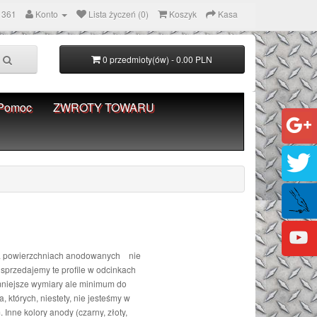
 361
Konto
Lista życzeń (0)
Koszyk
Kasa
0 przedmioty(ów) - 0.00 PLN
Pomoc
ZWROTY TOWARU
 Na powierzchniach anodowanych nie
sprzedajemy te profile w odcinkach
mniejsze wymiary ale minimum do
 których, niestety, nie jesteśmy w
nne kolory anody (czarny, złoty,