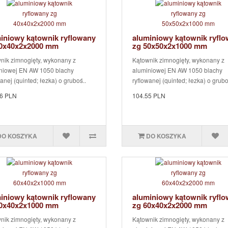
iniowy kątownik ryflowany
aluminiowy kątownik ryfl
40x40x2x2000 mm
zg 50x50x2x1000 mm
nik zimnogięty, wykonany z
Kątownik zimnogięty, wykonany z
niowej EN AW 1050 blachy
aluminiowej EN AW 1050 blachy
anej (quinted; łezka) o gruboś..
ryflowanej (quinted; łezka) o grubo
6 PLN
104.55 PLN
DO KOSZYKA
DO KOSZYKA
iniowy kątownik ryflowany
aluminiowy kątownik ryfl
60x40x2x1000 mm
zg 60x40x2x2000 mm
nik zimnogięty, wykonany z
Kątownik zimnogięty, wykonany z