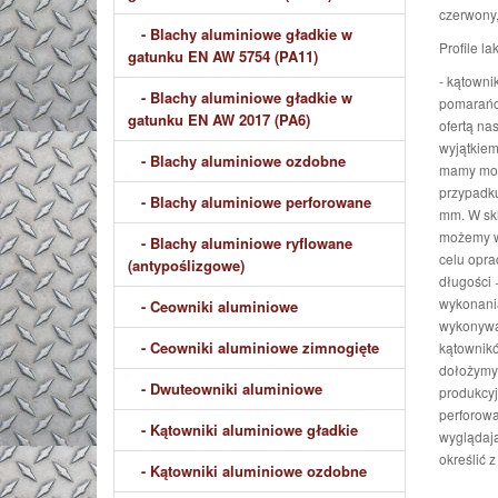
czerwony,
- Blachy aluminiowe gładkie w
Profile l
gatunku EN AW 5754 (PA11)
- kątowni
- Blachy aluminiowe gładkie w
pomarańcz
gatunku EN AW 2017 (PA6)
ofertą na
wyjątkiem
- Blachy aluminiowe ozdobne
mamy moż
przypadku
- Blachy aluminiowe perforowane
mm. W skl
możemy wy
- Blachy aluminiowe ryflowane
celu opra
(antypoślizgowe)
długości 
wykonania
- Ceowniki aluminiowe
wykonywan
- Ceowniki aluminiowe zimnogięte
kątownikó
dołożymy 
- Dwuteowniki aluminiowe
produkcyj
perforowa
- Kątowniki aluminiowe gładkie
wyglądają
określi
- Kątowniki aluminiowe ozdobne