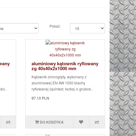
Pokaż:
owany
aluminiowy kątownik ryflowany
zg 40x40x2x1000 mm
Kątownik zimnogięty, wykonany z
aluminiowej EN AW 1050 blachy
ści..
ryflowanej (quinted; łezka) o gruboś..
97.10 PLN
DO KOSZYKA