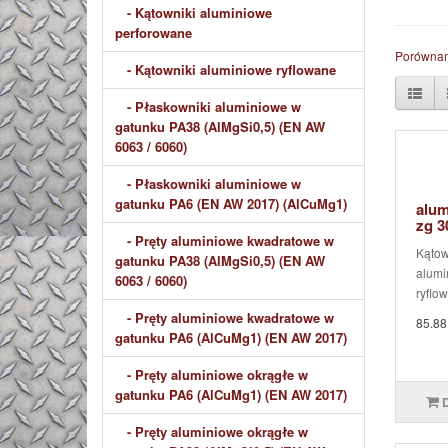
- Kątowniki aluminiowe
perforowane
Porównan
- Kątowniki aluminiowe ryflowane
- Płaskowniki aluminiowe w
gatunku PA38 (AlMgSi0,5) (EN AW
6063 / 6060)
- Płaskowniki aluminiowe w
gatunku PA6 (EN AW 2017) (AlCuMg1)
alum
zg 
- Pręty aluminiowe kwadratowe w
Kątow
gatunku PA38 (AlMgSi0,5) (EN AW
alumi
6063 / 6060)
ryflow
- Pręty aluminiowe kwadratowe w
85.88
gatunku PA6 (AlCuMg1) (EN AW 2017)
- Pręty aluminiowe okrągłe w
gatunku PA6 (AlCuMg1) (EN AW 2017)
- Pręty aluminiowe okrągłe w