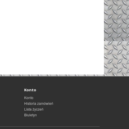
Konto
Konto
Historia zamówień
Lista życzeń
Biuletyn