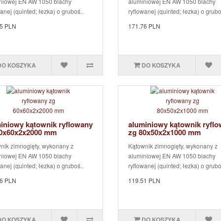
niowej EN AW 1050 blachy
aluminiowej EN AW 1050 blachy
anej (quinted; łezka) o gruboś..
ryflowanej (quinted; łezka) o grubo
5 PLN
171.76 PLN
DO KOSZYKA
DO KOSZYKA
iniowy kątownik ryflowany
aluminiowy kątownik ryfl
60x60x2x2000 mm
zg 80x50x2x1000 mm
nik zimnogięty, wykonany z
Kątownik zimnogięty, wykonany z
niowej EN AW 1050 blachy
aluminiowej EN AW 1050 blachy
anej (quinted; łezka) o gruboś..
ryflowanej (quinted; łezka) o grubo
6 PLN
119.51 PLN
DO KOSZYKA
DO KOSZYKA