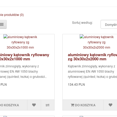
ie produktów (0)
Sortuj według:
iniowy kątownik ryflowany
aluminiowy kątownik ryfl
30x30x2x1000 mm
zg 30x30x2x2000 mm
nik zimnogięty, wykonany z
Kątownik zimnogięty, wykonany z
niowej EN AW 1050 blachy
aluminiowej EN AW 1050 blachy
anej (quinted; łezka) o grubości..
ryflowanej (quinted; łezka) o grubo
 PLN
134.43 PLN
DO KOSZYKA
DO KOSZYKA