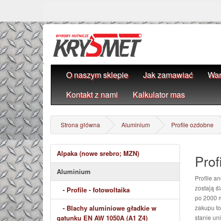
O naszym sklepie
Jak zamawiać
War
Kontakt z nami
Kalkulator mas
Strona główna
Aluminium
Profile ozdobne
Alpaka (nowe srebro; MZN)
Prof
Aluminium
Profile a
zostają ś
- Profile - fotowoltaika
po 2000 m
- Blachy aluminiowe gładkie w
zakupu to
gatunku EN AW 1050A (A1 Z4)
stanie un