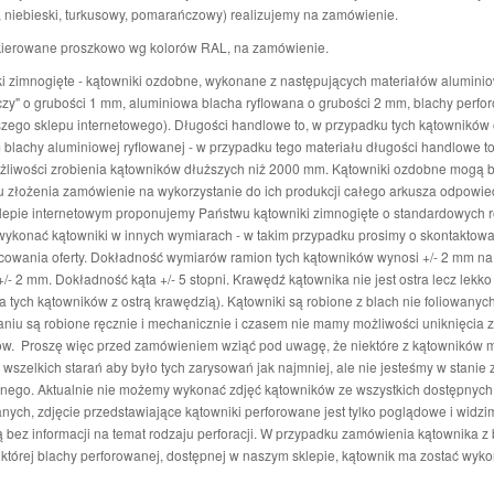
 niebieski, turkusowy, pomarańczowy) realizujemy na zamówienie.
akierowane proszkowo wg kolorów RAL, na zamówienie.
ki zimnogięte - kątowniki ozdobne, wykonane z następujących materiałów aluminio
y" o grubości 1 mm, aluminiowa blacha ryflowana o grubości 2 mm, blachy perfo
szego sklepu internetowego). Długości handlowe to, w przypadku tych kątownikó
 blachy aluminiowej ryflowanej - w przypadku tego materiału długości handlowe
liwości zrobienia kątowników dłuższych niż 2000 mm. Kątowniki ozdobne mogą 
 złożenia zamówienie na wykorzystanie do ich produkcji całego arkusza odpowied
epie internetowym proponujemy Państwu kątowniki zimnogięte o standardowych ro
konać kątowniki w innych wymiarach - w takim przypadku prosimy o skontaktowa
cowania oferty. Dokładność wymiarów ramion tych kątowników wynosi +/- 2 mm na
+/- 2 mm. Dokładność kąta +/- 5 stopni. Krawędź kątownika nie jest ostra lecz lek
 tych kątowników z ostrą krawędzią). Kątowniki są robione z blach nie foliowanych
iu są robione ręcznie i mechanicznie i czasem nie mamy możliwości uniknięcia 
w. Proszę więc przed zamówieniem wziąć pod uwagę, że niektóre z kątowników mo
wszelkich starań aby było tych zarysowań jak najmniej, ale nie jesteśmy w stanie 
nego. Aktualnie nie możemy wykonać zdjęć kątowników ze wszystkich dostępnych
nych, zdjęcie przedstawiające kątowniki perforowane jest tylko poglądowe i widzimy
 bez informacji na temat rodzaju perforacji. W przypadku zamówienia kątownika z 
ć z której blachy perforowanej, dostępnej w naszym sklepie, k