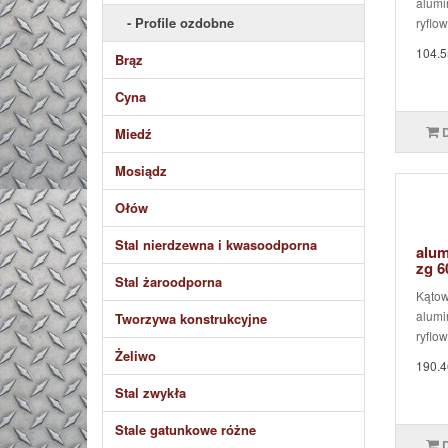
alumi
- Profile ozdobne
ryflow
104.5
Brąz
Cyna
Miedź
Mosiądz
Ołów
Stal nierdzewna i kwasoodporna
alum
zg 
Stal żaroodporna
Kątow
alumi
Tworzywa konstrukcyjne
ryflow
Żeliwo
190.4
Stal zwykła
Stale gatunkowe różne