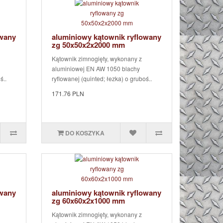
owany
aluminiowy kątownik ryflowany
zg 50x50x2x2000 mm
Kątownik zimnogięty, wykonany z
aluminiowej EN AW 1050 blachy
ś..
ryflowanej (quinted; łezka) o gruboś..
171.76 PLN
DO KOSZYKA
owany
aluminiowy kątownik ryflowany
zg 60x60x2x1000 mm
Kątownik zimnogięty, wykonany z