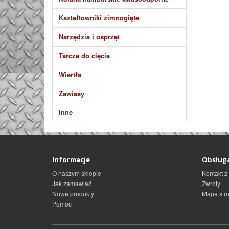
Kształtowniki zimnogięte
Narzędzia i osprzęt
Tarcze do cięcia
Wiertła
Zawiasy
Inne
Informacje
Obsługa
O naszym sklepie
Kontakt z
Jak zamawiać
Zwroty
Nowe produkty
Mapa str
Pomoc