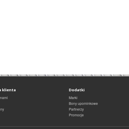
 klienta
Dodatki
 nami
Marki
Bony upominkowe
ony
Partnerzy
Promocje