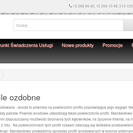
12 266 66 42, 12 266 15 48, 513 125
unki Świadczenia Usługi
Nowe produkty
Promocje
ile ozdobne
nodowane - anoda to powłoka na powierzchni profilu poprawiająca jego wygląd.
lady palców. Powłoki anodowe utwardzają także powierzchnie profili. Standardowo 
m (dopuszczamy możliwość docinania tych kątowników, na życzenie Klienta, na 
 2 mb). Na powierzchniach tych profili czasem zdarzają się delikatne przebarwienia,
iknąć. Standardowo prowadzimy sprzedaż profili anodowanych w kolorze srebrnym. I