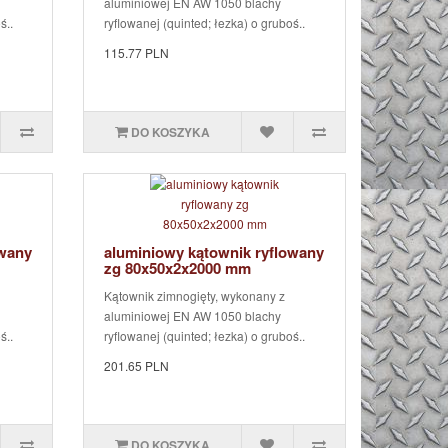
aluminiowej EN AW 1050 blachy
ś..
ryflowanej (quinted; łezka) o gruboś..
115.77 PLN
DO KOSZYKA
owany
aluminiowy kątownik ryflowany
zg 80x50x2x2000 mm
Kątownik zimnogięty, wykonany z
aluminiowej EN AW 1050 blachy
ś..
ryflowanej (quinted; łezka) o gruboś..
201.65 PLN
DO KOSZYKA