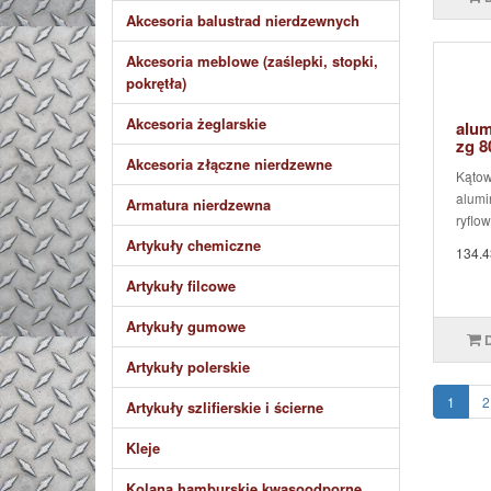
Akcesoria balustrad nierdzewnych
Akcesoria meblowe (zaślepki, stopki,
pokrętła)
Akcesoria żeglarskie
alum
zg 
Akcesoria złączne nierdzewne
Kątow
alumi
Armatura nierdzewna
ryflow
Artykuły chemiczne
134.4
Artykuły filcowe
Artykuły gumowe
Artykuły polerskie
1
2
Artykuły szlifierskie i ścierne
Kleje
Kolana hamburskie kwasoodporne