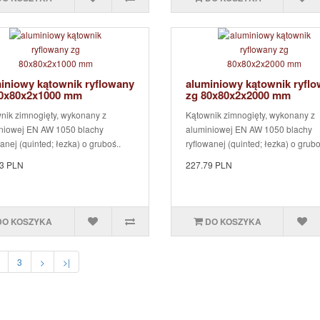
iniowy kątownik ryflowany
aluminiowy kątownik ryfl
80x80x2x1000 mm
zg 80x80x2x2000 mm
nik zimnogięty, wykonany z
Kątownik zimnogięty, wykonany z
niowej EN AW 1050 blachy
aluminiowej EN AW 1050 blachy
anej (quinted; łezka) o gruboś..
ryflowanej (quinted; łezka) o grubo
3 PLN
227.79 PLN
DO KOSZYKA
DO KOSZYKA
3
>
>|