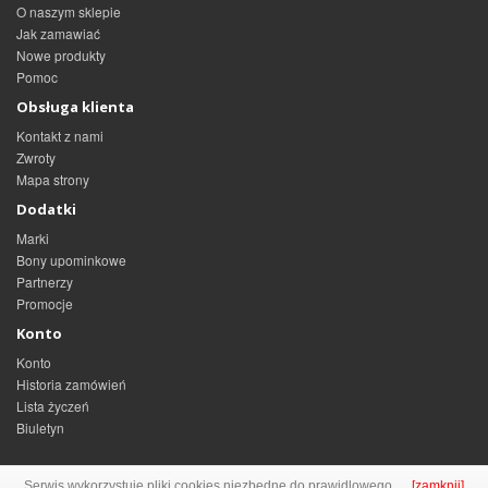
O naszym sklepie
Jak zamawiać
Nowe produkty
Pomoc
Obsługa klienta
Kontakt z nami
Zwroty
Mapa strony
Dodatki
Marki
Bony upominkowe
Partnerzy
Promocje
Konto
Konto
Historia zamówień
Lista życzeń
Biuletyn
Serwis wykorzystuje pliki cookies niezbedne do prawidlowego
[zamknij]