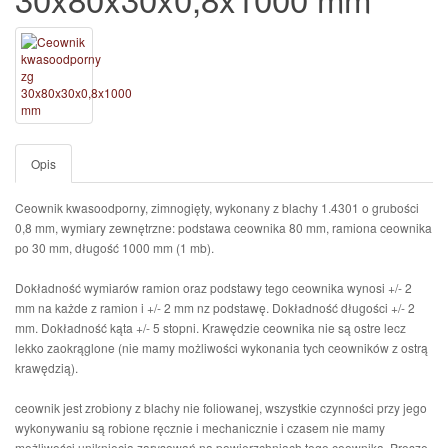
Opis
Ceownik kwasoodporny, zimnogięty, wykonany z blachy 1.4301 o grubości
0,8 mm, wymiary zewnętrzne: podstawa ceownika 80 mm, ramiona ceownika
po 30 mm, długość 1000 mm (1 mb).
Dokładność wymiarów ramion oraz podstawy tego ceownika wynosi +/- 2
mm na każde z ramion i +/- 2 mm nz podstawę. Dokładność długości +/- 2
mm. Dokładność kąta +/- 5 stopni. Krawędzie ceownika nie są ostre lecz
lekko zaokrąglone (nie mamy możliwości wykonania tych ceowników z ostrą
krawędzią).
ceownik jest zrobiony z blachy nie foliowanej, wszystkie czynności przy jego
wykonywaniu są robione ręcznie i mechanicznie i czasem nie mamy
możliwości uniknięcia zarysowań na powierzchniach tego ceownika. Proszę