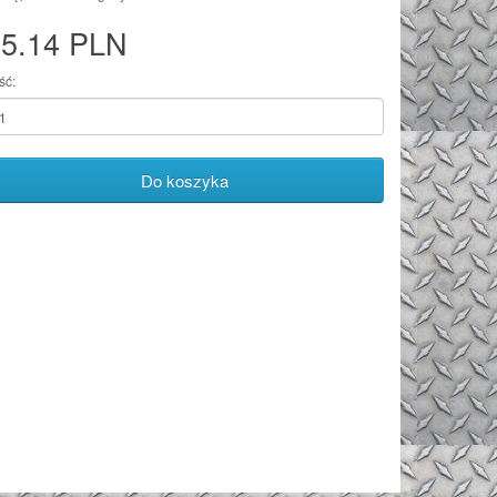
95.14 PLN
ść:
Do koszyka