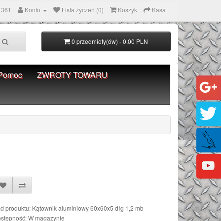
 361
Konto
Lista życzeń (0)
Koszyk
Kasa
0 przedmioty(ów) - 0.00 PLN
Pomoc
ZWROTY TOWARU
d produktu: Kątownik aluminiowy 60x60x5 dłg 1,2 mb
stępność: W magazynie