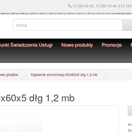
12 266 66 42, 12 266 15 48, 513 125
unki Świadczenia Usługi
Nowe produkty
Promocje
owe gładkie
Kątownik aluminiowy 60x60x5 dłg 1,2 mb
0x60x5 dłg 1,2 mb
Ko
Do