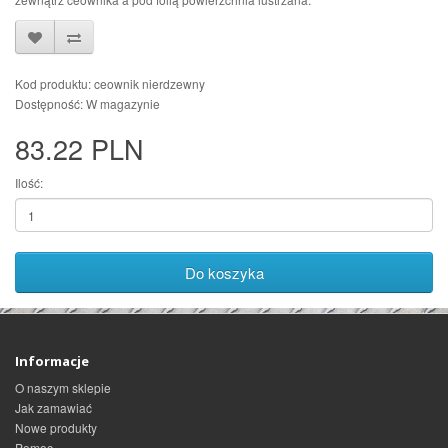
Kod produktu: ceownik nierdzewny
Dostępność: W magazynie
83.22 PLN
Ilość:
Do koszyka
Informacje
O naszym sklepie
Jak zamawiać
Nowe produkty
Pomoc